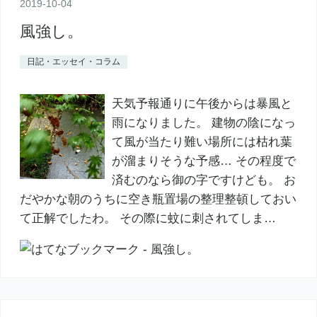
2019
-
10
-
04
風強し。
日記・エッセイ・コラム
天気予報通りに午後からは暴風と
雨になりました。 建物の陰になっ
て風が当たり難い場所には枯れ葉
が溜まりそうな予感… その程度で
済むのなら御の字ですけども。 お
だやかな朝のうちに空き瓶置場の整理整頓しておい
て正解でしたわ。 その際に蚊に刺されてしま…