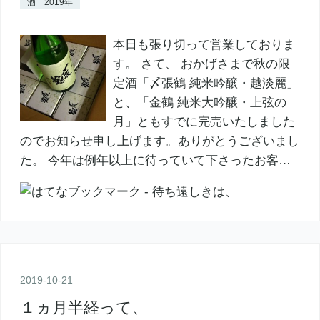
酒 2019年
本日も張り切って営業しておりま
す。 さて、 おかげさまで秋の限
定酒「〆張鶴 純米吟醸・越淡麗」
と、「金鶴 純米大吟醸・上弦の
月」ともすでに完売いたしました
のでお知らせ申し上げます。ありがとうございまし
た。 今年は例年以上に待っていて下さったお客…
2019
-
10
-
21
１ヵ月半経って、