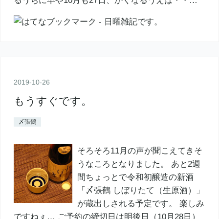
るうちに早や10月も27日、かくなるうえは・・…
2019
-
10
-
26
もうすぐです。
〆張鶴
そろそろ11月の声が聞こえてきそ
うなころとなりました。 あと2週
間ちょっとで令和初醸造の新酒
「〆張鶴 しぼりたて（生原酒）」
が蔵出しされる予定です。 楽しみ
ですねぇ… ご予約の締切日は明後日（10月28日）